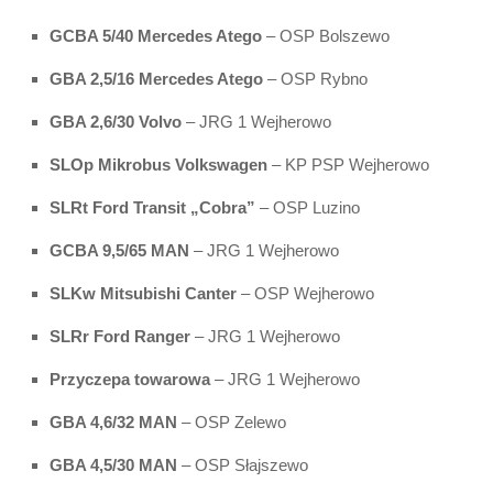
GCBA 5/40 Mercedes Atego
– OSP Bolszewo
GBA 2,5/16 Mercedes Atego
– OSP Rybno
GBA 2,6/30 Volvo
– JRG 1 Wejherowo
SLOp Mikrobus Volkswagen
– KP PSP Wejherowo
SLRt Ford Transit „Cobra”
– OSP Luzino
GCBA 9,5/65 MAN
– JRG 1 Wejherowo
SLKw Mitsubishi Canter
– OSP Wejherowo
SLRr Ford Ranger
– JRG 1 Wejherowo
Przyczepa towarowa
– JRG 1 Wejherowo
GBA 4,6/32 MAN
– OSP Zelewo
GBA 4,5/30 MAN
– OSP Słajszewo