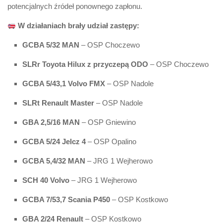
potencjalnych źródeł ponownego zapłonu.
W działaniach brały udział zastępy:
GCBA 5/32 MAN
– OSP Choczewo
SLRr Toyota Hilux z przyczepą ODO
– OSP Choczewo
GCBA 5/43,1 Volvo FMX
– OSP Nadole
SLRt Renault Master
– OSP Nadole
GBA 2,5/16 MAN
– OSP Gniewino
GCBA 5/24 Jelcz 4
– OSP Opalino
GCBA 5,4/32 MAN
– JRG 1 Wejherowo
SCH 40 Volvo
– JRG 1 Wejherowo
GCBA 7/53,7 Scania P450
– OSP Kostkowo
GBA 2/24 Renault
– OSP Kostkowo