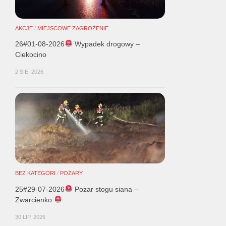
AKCJE
/
MIEJSCOWE ZAGROŻENIE
26#01-08-2026
Wypadek drogowy –
Ciekocino
2 SIE, 2026
BEZ KATEGORI
/
POŻARY
25#29-07-2026
Pożar stogu siana –
Zwarcienko
30 LIP, 2026