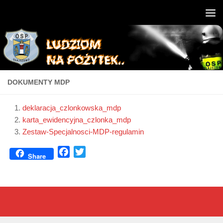
DOKUMENTY MDP
deklaracja_czlonkowska_mdp
karta_ewidencyjna_czlonka_mdp
Zestaw-Specjalnosci-MDP-regulamin
Facebook
Twitter
Share