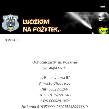
KONTAKT
Ochotnicza Straż Pożarna
w Słajszewie
ul. Bursztynowa 67
84 – 210 Choczewo
NIP
5882395166
REGON
192581545
KRS
0000281042
Nr konta
61835000042600153420000010