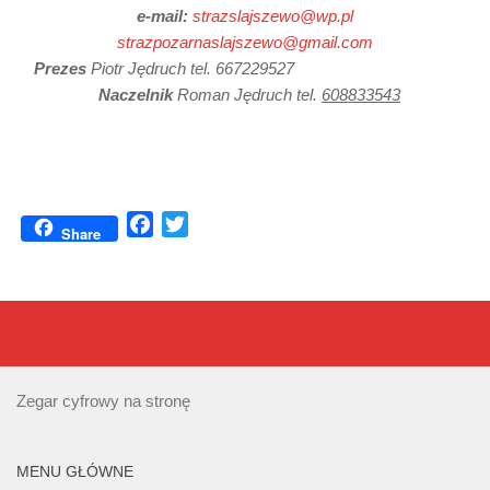
e-mail:
strazslajszewo@wp.pl
strazpozarnaslajszewo@gmail.com
Prezes
Piotr Jędruch tel. 667229527
Naczelnik
Roman Jędruch tel.
608833543
Facebook
Twitter
Share
Zegar cyfrowy na stronę
MENU GŁÓWNE