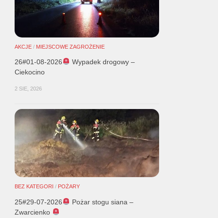
AKCJE
/
MIEJSCOWE ZAGROŻENIE
26#01-08-2026
Wypadek drogowy –
Ciekocino
2 SIE, 2026
BEZ KATEGORI
/
POŻARY
25#29-07-2026
Pożar stogu siana –
Zwarcienko