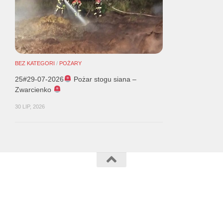
BEZ KATEGORI
/
POŻARY
25#29-07-2026
Pożar stogu siana –
Zwarcienko
30 LIP, 2026
Słajszewo © 2015. Strona wykonana przez:
TOPE.pl
- Szymon
Droś - Wszystkie prawa zastrzeżone.
Zasilane przez
- Designed with the
Hueman theme