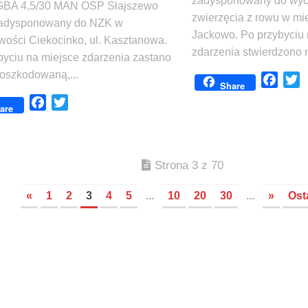
zadysponowany do wyc
GBA 4,5/30 MAN OSP Słajszewo
zwierzęcia z rowu w mi
zadysponowany do NZK w
Jackowo. Po przybyciu 
wości Ciekocinko, ul. Kasztanowa.
zdarzenia stwierdzono 
byciu na miejsce zdarzenia zastano
oszkodowaną,...
Face
T
Share
Facebook
Twitter
are
Strona 3 z 70
«
1
2
3
4
5
...
10
20
30
...
»
Ost