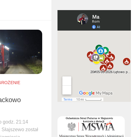
GROŻENIE
Jackowo
o godz. 21:14
 Słajszewo został