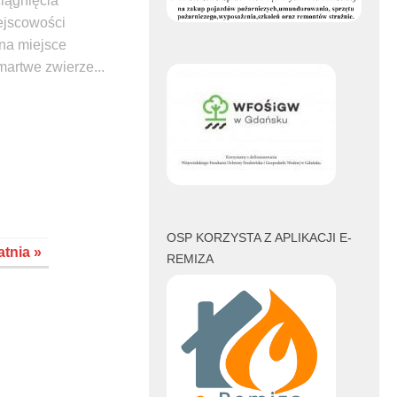
iągnięcia
ejscowości
na miejsce
martwe zwierze...
book
witter
OSP KORZYSTA Z APLIKACJI E-
atnia »
REMIZA