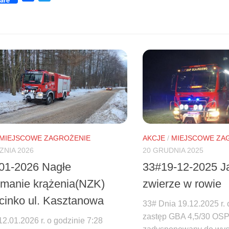
MIEJSCOWE ZAGROŻENIE
AKCJE
/
MIEJSCOWE ZA
ZNIA 2026
20 GRUDNIA 2025
01-2026 Nagłe
33#19-12-2025 
ymanie krążenia(NZK)
zwierze w rowie
cinko ul. Kasztanowa
33# Dnia 19.12.2025 r. 
zastęp GBA 4,5/30 OSP
2.01.2026 r. o godzinie 7:28