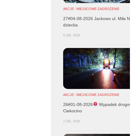
AKCJE
/
MIEJSCOWE ZAGROŻENIE
27#04-08-2026 Jackowo ul. Miła NZK
dziecka
5 SIE, 2026
AKCJE
/
MIEJSCOWE ZAGROŻENIE
26#01-08-2026
Wypadek drogowy 
Ciekocino
2 SIE, 2026