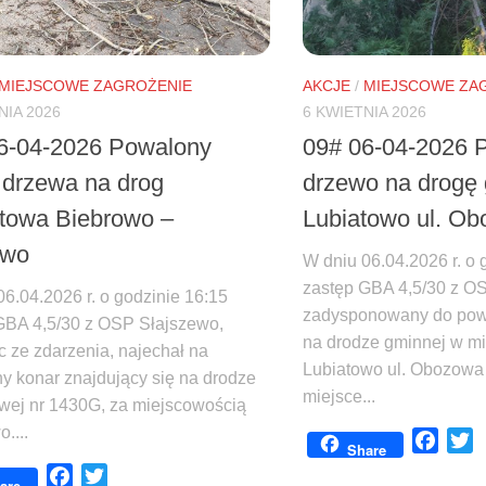
MIEJSCOWE ZAGROŻENIE
AKCJE
/
MIEJSCOWE ZA
NIA 2026
6 KWIETNIA 2026
6-04-2026 Powalony
09# 06-04-2026 
 drzewa na drog
drzewo na drogę
towa Biebrowo –
Lubiatowo ul. O
owo
W dniu 06.04.2026 r. o 
zastęp GBA 4,5/30 z OS
6.04.2026 r. o godzinie 16:15
zadysponowany do pow
GBA 4,5/30 z OSP Słajszewo,
na drodze gminnej w m
c ze zdarzenia, najechał na
Lubiatowo ul. Obozowa
y konar znajdujący się na drodze
miejsce...
wej nr 1430G, za miejscowością
....
Face
T
Share
Facebook
Twitter
are