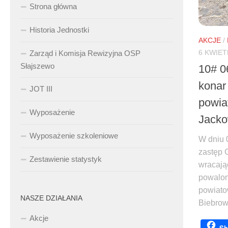
Strona główna
Historia Jednostki
AKCJE
/
6 KWIET
Zarząd i Komisja Rewizyjna OSP
Słajszewo
10# 0
konar
JOT III
powia
Wyposażenie
Jack
Wyposażenie szkoleniowe
W dniu 0
zastęp 
Zestawienie statystyk
wracają
powalon
powiato
NASZE DZIAŁANIA
Biebrowo
Akcje
Sh