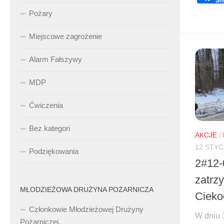
Pożary
Miejscowe zagrożenie
Alarm Fałszywy
MDP
Ćwiczenia
Bez kategori
AKCJE
/
12 STYC
Podziękowania
2#12-
zatrz
MŁODZIEŻOWA DRUŻYNA POŻARNICZA
Cieko
Członkowie Młodzieżowej Drużyny
W dniu 1
Pożarniczej.