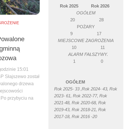
Rok 2025 Rok 2026
OGÓŁEM
20 28
GROŻENIE
POŻARY
9 17
Powalone
MIEJSCOWE ZAGROŻENIA
10 11
 gminną
ALARM FAŁSZYWY.
bozowa
1 0
godzinie 15:01
P Słajszewo został
OGÓŁEM
alonego drzewa
Rok 2025- 33 ,Rok 2024- 43, Rok
iejscowości
2023- 61, Rok 2022-77, Rok
 Po przybyciu na
2021-48, Rok 2020-68, Rok
2019-43, Rok 2018-21, Rok
2017-18, Rok 2016 -20
book
witter