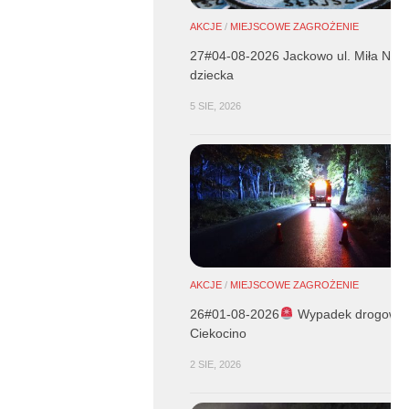
AKCJE
/
MIEJSCOWE ZAGROŻENIE
27#04-08-2026 Jackowo ul. Miła NZK
dziecka
5 SIE, 2026
AKCJE
/
MIEJSCOWE ZAGROŻENIE
26#01-08-2026
Wypadek drogowy 
Ciekocino
2 SIE, 2026