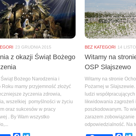
TEGORI
23 GRUDNIA 2015
BEZ KATEGORI
14 LIST
nia z okazji Świąt Bożego
Witamy na stronie
zenia
OSP Słajszewo
i Świąt Bożego Narodzenia i
Witamy na stronie Ochot
 Roku mamy przyjemność złożyć
Pożarnej w Słajszewie.
eczniejsze życzenia zdrowia,
ludzi współpracujących
ia, wszelkiej pomyślności w życiu
likwidowania zagrożeń
ym oraz sukcesów w pracy
poszkodowanym. To wie
ej . By Wam wszystko
zarazem zobowiązanie 
,...
odpowiedzialność. Na te