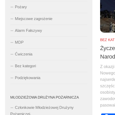
Pożary
Miejscowe zagrożenie
Alarm Fałszywy
BEZ KA
MDP
Życze
Ćwiczenia
Narod
Bez kategori
Z okazj
Nowego
Podziękowania
najserd
szczęśc
osobist
MŁODZIEŻOWA DRUŻYNA POŻARNICZA
zawodow
pasowało
Członkowie Młodzieżowej Drużyny
Pożarniczej.