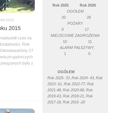
Rok 2025 Rok 2026
OGÓŁEM
20 28
NIA 2016
POŻARY
oku 2015
9 17
MIEJSCOWE ZAGROŻENIA
 nadszedł czas na
10 11
ziałalności. Rok
ALARM FAŁSZYWY.
. Odnotowaliśmy 27
1 0
owniczo-gaśniczych
 związanych było z
OGÓŁEM
Rok 2025- 33 ,Rok 2024- 43, Rok
book
witter
2023- 61, Rok 2022-77, Rok
2021-48, Rok 2020-68, Rok
2019-43, Rok 2018-21, Rok
2017-18, Rok 2016 -20