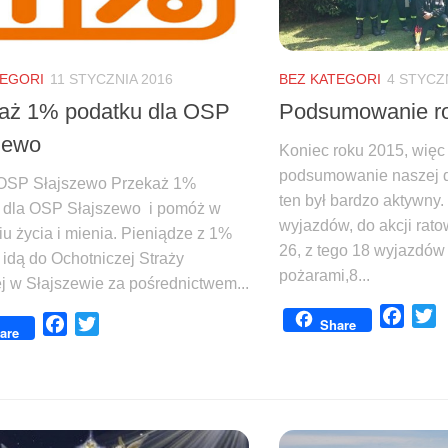
TEGORI
11 STYCZNIA 2016
BEZ KATEGORI
4 STYCZ
aż 1% podatku dla OSP
Podsumowanie r
zewo
Koniec roku 2015, więc
podsumowanie naszej d
OSP Słajszewo Przekaż 1%
ten był bardzo aktywny
 dla OSP Słajszewo i pomóż w
wyjazdów, do akcji rat
u życia i mienia. Pieniądze z 1%
26, z tego 18 wyjazdów
 idą do Ochotniczej Straży
pożarami,8...
j w Słajszewie za pośrednictwem...
Face
T
Share
Facebook
Twitter
are