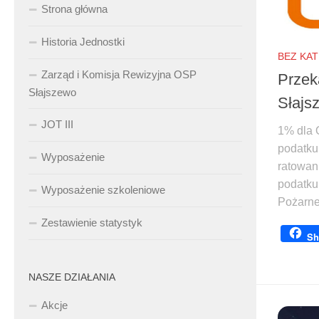
Strona główna
Historia Jednostki
BEZ KA
Zarząd i Komisja Rewizyjna OSP
Przek
Słajszewo
Słajs
JOT III
1% dla 
podatku
Wyposażenie
ratowani
podatku
Wyposażenie szkoleniowe
Pożarne
Zestawienie statystyk
Sh
NASZE DZIAŁANIA
Akcje