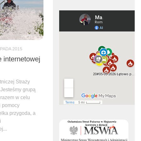
OPADA 2015
 internetowej
niczej Straży
 Jesteśmy grupą
 razem w celu
 i pomocy
lka przygoda, a
i
j...