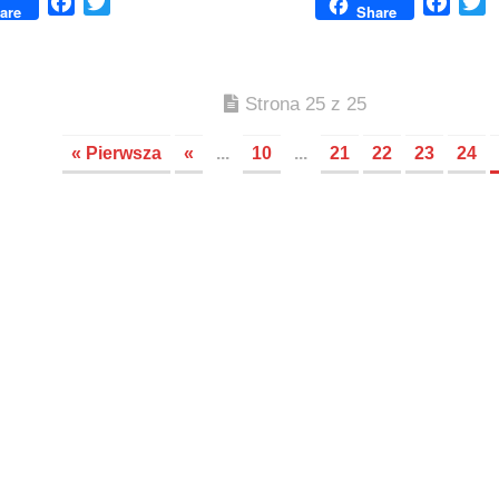
Facebook
Twitter
Face
T
are
Share
Strona 25 z 25
« Pierwsza
«
...
10
...
21
22
23
24