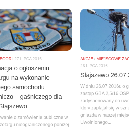
TEGORI
27 LIPCA 2016
AKCJE
/
MIEJSCOWE ZA
26 LIPCA 2016
macja o ogłoszeniu
Słajszewo 26.07
argu na wykonanie
iego samochodu
W dniu 26.07.2016r. o g
zastęp GBA 2,5/16 OSP
niczo – gaśniczego dla
zadysponowany do uwol
Słajszewo
który zaplątał się w szn
gniazda w naszej miejs
wanie o zamówienie publiczne w
Uwolnionego...
przetargu nieograniczonego poniżej