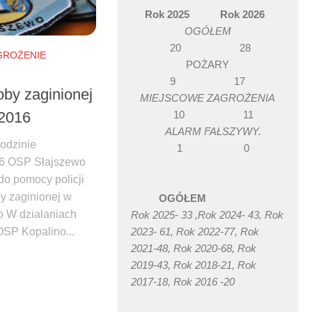
Rok 2025 Rok 2026
OGÓŁEM
20 28
GROŻENIE
POŻARY
9 17
by zaginionej
MIEJSCOWE ZAGROŻENIA
10 11
.2016
ALARM FAŁSZYWY.
godzinie
1 0
16 OSP Słajszewo
o pomocy policji
y zaginionej w
OGÓŁEM
o W działaniach
Rok 2025- 33 ,Rok 2024- 43, Rok
2023- 61, Rok 2022-77, Rok
 OSP Kopalino...
2021-48, Rok 2020-68, Rok
book
witter
2019-43, Rok 2018-21, Rok
2017-18, Rok 2016 -20