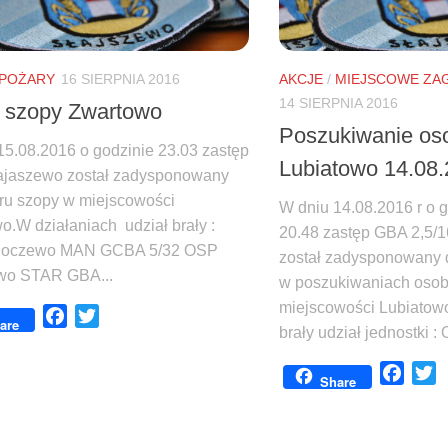
POŻARY
16 SIERPNIA 2016
AKCJE
/
MIEJSCOWE ZA
14 SIERPNIA 2016
 szopy Zwartowo
Poszukiwanie oso
15.08.2016 o godzinie 23.03 zastęp
Lubiatowo 14.08
jaszewo został zadysponowany
ru szopy w miejscowości
W dniu 14.08.2016 r o 
o.W działaniach udział brały :
20.48 zastęp GBA 2,5/
oczewo MAN GCBA 5/32 OSP
został zadysponowany d
wo STAR GBA...
w poszukiwaniach osob
miejscowości Lubiatow
Facebook
Twitter
are
brały udział jednostki :
Face
T
Share