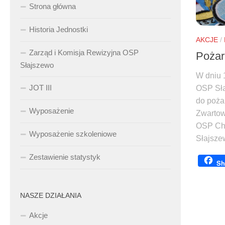
Strona główna
Historia Jednostki
AKCJE
/
Zarząd i Komisja Rewizyjna OSP
Pożar
Słajszewo
W dniu 
JOT III
OSP Sła
do poża
Wyposażenie
Zwartow
OSP Ch
Wyposażenie szkoleniowe
Słajsze
Zestawienie statystyk
Sh
NASZE DZIAŁANIA
Akcje