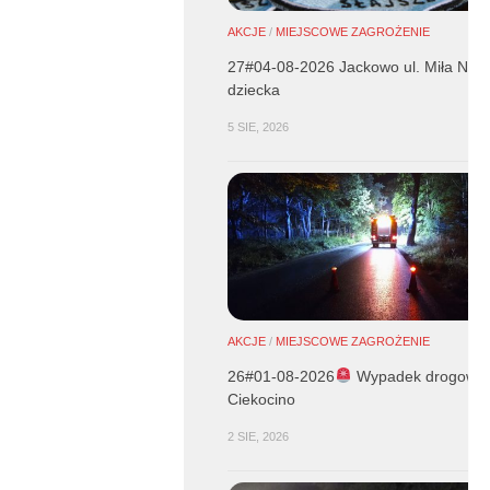
AKCJE
/
MIEJSCOWE ZAGROŻENIE
27#04-08-2026 Jackowo ul. Miła NZK
dziecka
5 SIE, 2026
AKCJE
/
MIEJSCOWE ZAGROŻENIE
26#01-08-2026
Wypadek drogowy 
Ciekocino
2 SIE, 2026