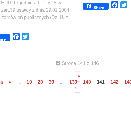
 EURO zgodnie art.11 ust.8 w
Face
T
Share
zart.39 ustawy z dnia 29.01.2004r.
 zamówień publicznych (Dz. U. z
Facebook
Twitter
are
Strona 141 z 146
«
za
«
...
10
20
30
...
139
140
141
142
14
»