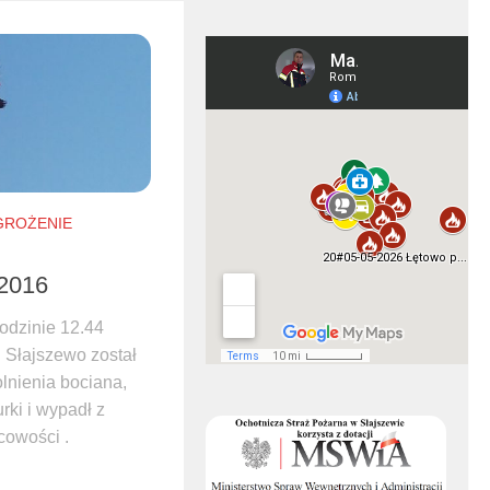
GROŻENIE
.2016
odzinie 12.44
 Słajszewo został
nienia bociana,
urki i wypadł z
cowości .