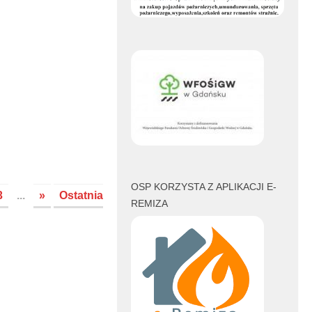
book
witter
OSP KORZYSTA Z APLIKACJI E-
3
...
»
Ostatnia
REMIZA