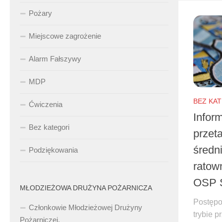
Pożary
Miejscowe zagrożenie
Alarm Fałszywy
MDP
BEZ KA
Ćwiczenia
Infor
Bez kategori
przet
średn
Podziękowania
ratow
OSP 
MŁODZIEŻOWA DRUŻYNA POŻARNICZA
Postępo
Członkowie Młodzieżowej Drużyny
trybie 
Pożarniczej.