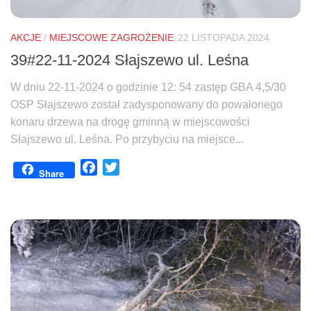
AKCJE
/
MIEJSCOWE ZAGROŻENIE
22 LISTOPADA 2024
39#22-11-2024 Słajszewo ul. Leśna
W dniu 22-11-2024 o godzinie 12: 54 zastęp GBA 4,5/30
OSP Słajszewo został zadysponowany do powalonego
konaru drzewa na drogę gminną w miejscowości
Słajszewo ul. Leśna. Po przybyciu na miejsce...
Facebook
Twitter
Share