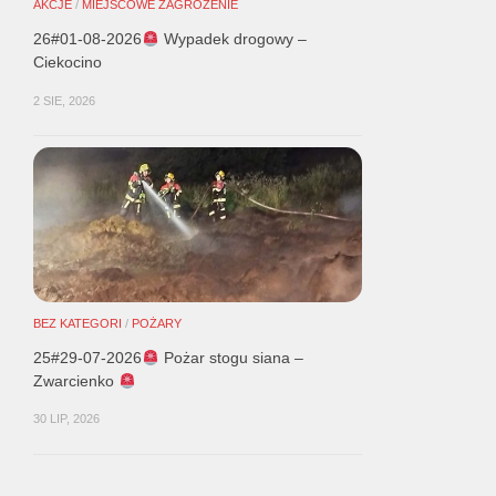
AKCJE
/
MIEJSCOWE ZAGROŻENIE
26#01-08-2026
Wypadek drogowy –
Ciekocino
2 SIE, 2026
BEZ KATEGORI
/
POŻARY
25#29-07-2026
Pożar stogu siana –
Zwarcienko
30 LIP, 2026