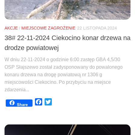
AKCJE
/
MIEJSCOWE ZAGROŻENIE
22 LISTOPADA 2024
38# 22-11-2024 Ciekocino konar drzewa na
drodze powiatowej
W dniu 22-11-2024 o godzinie 6:00 zastęp GBA 4,5/30
OSP Słajszewo został zadysponowany do powalonego
konaru drzewa na drogę powiatową nr 1306 g
miejscowości Ciekocino. Po przybyciu na miejsce
zdarzenia...
Facebook
Twitter
Share