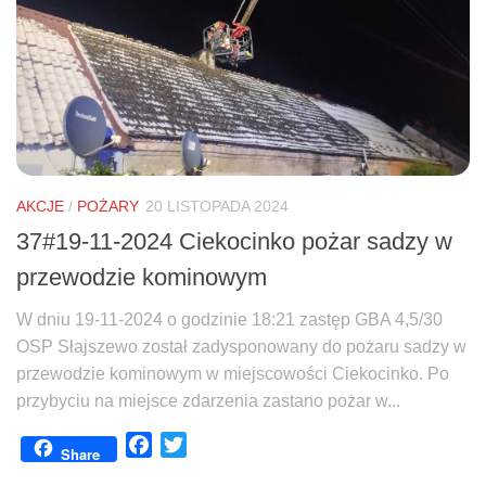
AKCJE
/
POŻARY
20 LISTOPADA 2024
37#19-11-2024 Ciekocinko pożar sadzy w
przewodzie kominowym
W dniu 19-11-2024 o godzinie 18:21 zastęp GBA 4,5/30
OSP Słajszewo został zadysponowany do pożaru sadzy w
przewodzie kominowym w miejscowości Ciekocinko. Po
przybyciu na miejsce zdarzenia zastano pożar w...
Facebook
Twitter
Share