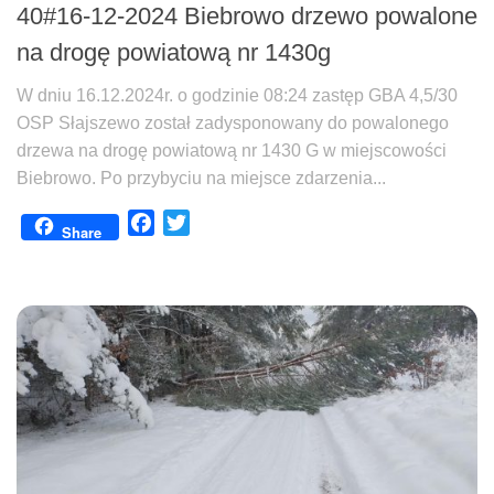
40#16-12-2024 Biebrowo drzewo powalone
na drogę powiatową nr 1430g
W dniu 16.12.2024r. o godzinie 08:24 zastęp GBA 4,5/30
OSP Słajszewo został zadysponowany do powalonego
drzewa na drogę powiatową nr 1430 G w miejscowości
Biebrowo. Po przybyciu na miejsce zdarzenia...
Facebook
Twitter
Share