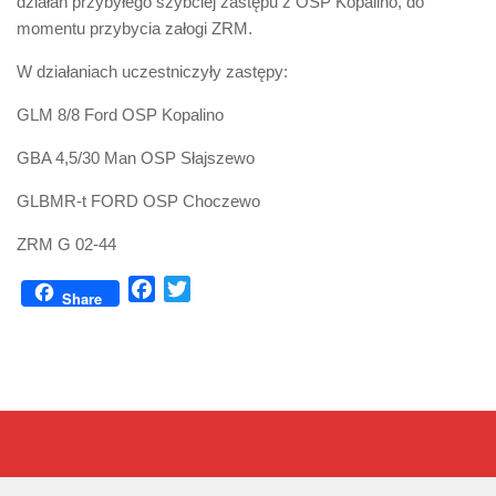
działań przybyłego szybciej zastępu z OSP Kopalino, do
momentu przybycia załogi ZRM.
W działaniach uczestniczyły zastępy:
GLM 8/8 Ford OSP Kopalino
GBA 4,5/30 Man OSP Słajszewo
GLBMR-t FORD OSP Choczewo
ZRM G 02-44
Facebook
Twitter
Share