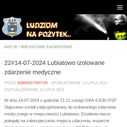
AKCJE
/
MIEJSCOWE ZAGROŻENIE
22#14-07-2024 Lubiatowo izolowane
zdarzenie medyczne
PRZEZ
ADMINISTRATOR
· OPUBLIKOWANE
14 LIPCA 2024
·
ZAKTUALIZOWANE
14 LIPCA 2024
W dniu 14-07-2024 o godzinie 21:12 zastęp GBA 4,5/30 OSP
Słajszewo został zadysponowany do izolowanego zdarzenia
medycznego w miejscowości Lubiatowo. Działania nasze
polegały na zabezpieczeniu miejsca zdarzenia, wsparcie