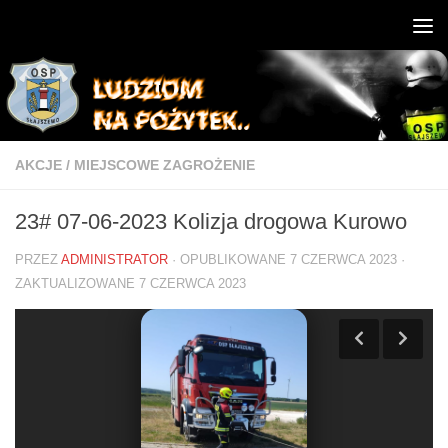
AKCJE
/
MIEJSCOWE ZAGROŻENIE
23# 07-06-2023 Kolizja drogowa Kurowo
PRZEZ
ADMINISTRATOR
· OPUBLIKOWANE
7 CZERWCA 2023
·
ZAKTUALIZOWANE
7 CZERWCA 2023