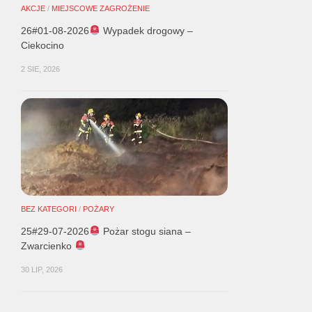
AKCJE
/
MIEJSCOWE ZAGROŻENIE
26#01-08-2026
Wypadek drogowy –
Ciekocino
2 SIE, 2026
BEZ KATEGORI
/
POŻARY
25#29-07-2026
Pożar stogu siana –
Zwarcienko
30 LIP, 2026