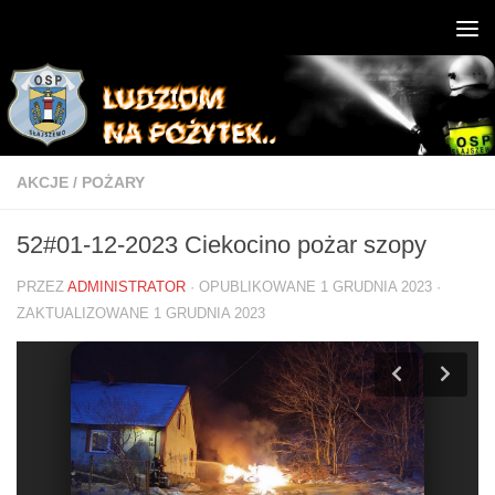
AKCJE
/
POŻARY
52#01-12-2023 Ciekocino pożar szopy
PRZEZ
ADMINISTRATOR
· OPUBLIKOWANE
1 GRUDNIA 2023
·
ZAKTUALIZOWANE
1 GRUDNIA 2023