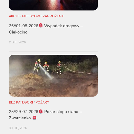
AKCJE
/
MIEJSCOWE ZAGROŻENIE
26#01-08-2026
Wypadek drogowy –
Ciekocino
2 SIE, 2026
BEZ KATEGORI
/
POŻARY
25#29-07-2026
Pożar stogu siana –
Zwarcienko
30 LIP, 2026