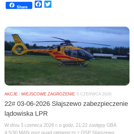
Facebook
Twitter
Share
AKCJE
/
MIEJSCOWE ZAGROŻENIE
5 CZERWCA 2026
22# 03-06-2026 Słajszewo zabezpieczenie
lądowiska LPR
W dniu 3 czerwca 2026 r. o godz. 21:22 zastępy GBA
4,5/30 MAN oraz quad ratowniczy z OSP Słajszewo