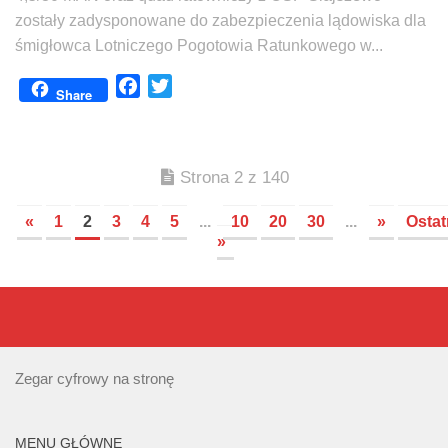
zostały zadysponowane do zabezpieczenia lądowiska dla
śmigłowca Lotniczego Pogotowia Ratunkowego w...
Facebook
Twitter
Share
Strona 2 z 140
«
1
2
3
4
5
...
10
20
30
...
»
Ostat
»
Zegar cyfrowy na stronę
MENU GŁÓWNE