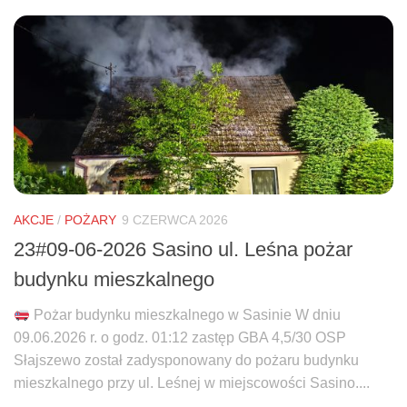
AKCJE
/
POŻARY
9 CZERWCA 2026
23#09-06-2026 Sasino ul. Leśna pożar
budynku mieszkalnego
Pożar budynku mieszkalnego w Sasinie W dniu
09.06.2026 r. o godz. 01:12 zastęp GBA 4,5/30 OSP
Słajszewo został zadysponowany do pożaru budynku
mieszkalnego przy ul. Leśnej w miejscowości Sasino....