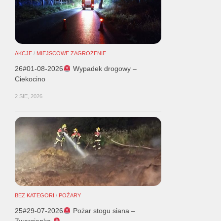
AKCJE
/
MIEJSCOWE ZAGROŻENIE
26#01-08-2026
Wypadek drogowy –
Ciekocino
2 SIE, 2026
BEZ KATEGORI
/
POŻARY
25#29-07-2026
Pożar stogu siana –