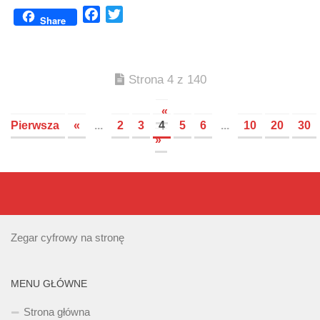
Facebook
Twitter
Share
Strona 4 z 140
«
Pierwsza
«
...
2
3
4
5
6
...
10
20
30
»
Zegar cyfrowy na stronę
MENU GŁÓWNE
Strona główna