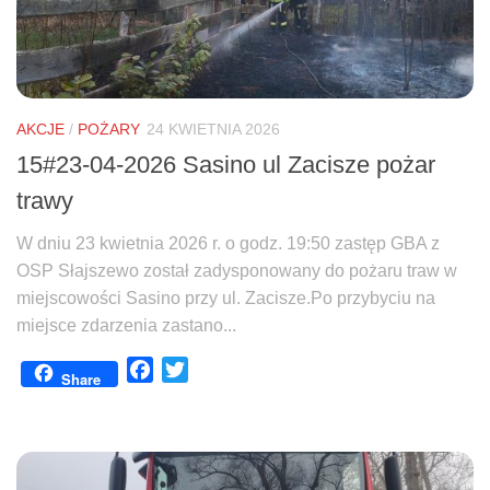
AKCJE
/
POŻARY
24 KWIETNIA 2026
15#23-04-2026 Sasino ul Zacisze pożar
trawy
W dniu 23 kwietnia 2026 r. o godz. 19:50 zastęp GBA z
OSP Słajszewo został zadysponowany do pożaru traw w
miejscowości Sasino przy ul. Zacisze.Po przybyciu na
miejsce zdarzenia zastano...
Facebook
Twitter
Share