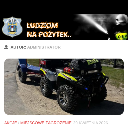
AUTOR:
ADMINISTRATOR
AKCJE
/
MIEJSCOWE ZAGROŻENIE
29 KWIETNIA 2026