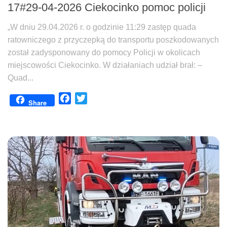
17#29-04-2026 Ciekocinko pomoc policji
„W dniu 29.04.2026 r. o godzinie 11:29 zastęp quada
ratowniczego z przyczepką do transportu poszkodowanych
został zadysponowany do pomocy Policji w okolicach
miejscowości Ciekocinko. W działaniach udział brał: –
Quad...
Facebook
Twitter
Share