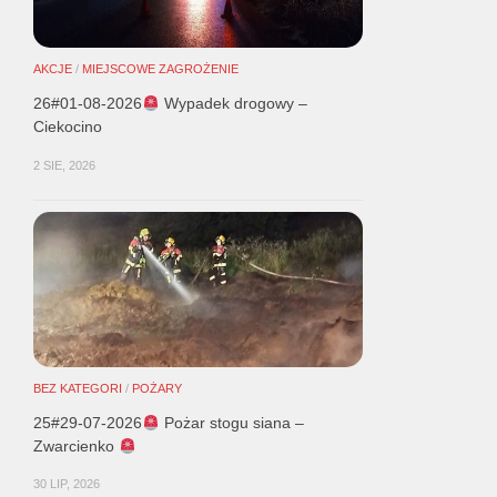
AKCJE
/
MIEJSCOWE ZAGROŻENIE
26#01-08-2026
Wypadek drogowy –
Ciekocino
2 SIE, 2026
BEZ KATEGORI
/
POŻARY
25#29-07-2026
Pożar stogu siana –
Zwarcienko
30 LIP, 2026