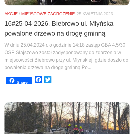
AKCJE
/
MIEJSCOWE ZAGROŻENIE
25 KWIETNIA 2026
16#25-04-2026. Biebrowo ul. Młyńska
powalone drzewo na drogę gminną
W dniu 25.04.2024 r. o godzinie 14:18 zastęp GBA 4,5/30
OSP Słajszewo został zadysponowany do zdarzenia w
miejscowości Biebrowo przy ul. Młyńskiej, gdzie doszło do
powalenia drzewa na drogę gminną.Po...
Facebook
Twitter
Share