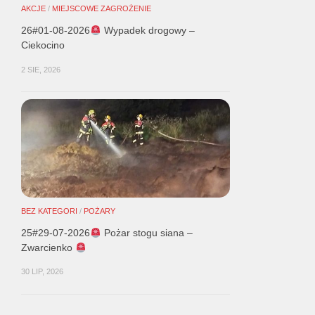
AKCJE
/
MIEJSCOWE ZAGROŻENIE
26#01-08-2026
Wypadek drogowy –
Ciekocino
2 SIE, 2026
BEZ KATEGORI
/
POŻARY
25#29-07-2026
Pożar stogu siana –
Zwarcienko
30 LIP, 2026