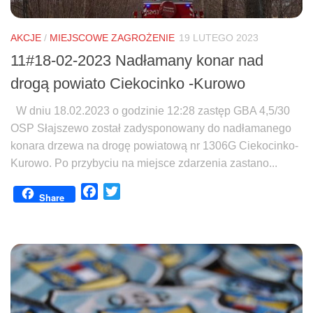
AKCJE
/
MIEJSCOWE ZAGROŻENIE
19 LUTEGO 2023
11#18-02-2023 Nadłamany konar nad
drogą powiato Ciekocinko -Kurowo
W dniu 18.02.2023 o godzinie 12:28 zastęp GBA 4,5/30
OSP Słajszewo został zadysponowany do nadłamanego
konara drzewa na drogę powiatową nr 1306G Ciekocinko-
Kurowo. Po przybyciu na miejsce zdarzenia zastano...
Facebook
Twitter
Share