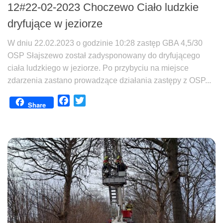
12#22-02-2023 Choczewo Ciało ludzkie
dryfujące w jeziorze
W dniu 22.02.2023 o godzinie 10:28 zastęp GBA 4,5/30
OSP Słajszewo został zadysponowany do dryfującego
ciała ludzkiego w jeziorze. Po przybyciu na miejsce
zdarzenia zastano prowadzące działania zastępy z OSP...
Facebook
Twitter
Share