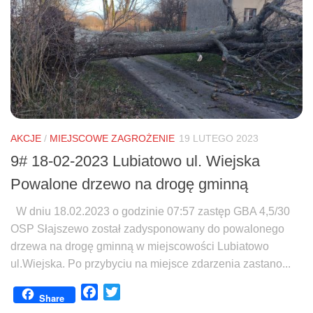
AKCJE
/
MIEJSCOWE ZAGROŻENIE
19 LUTEGO 2023
9# 18-02-2023 Lubiatowo ul. Wiejska
Powalone drzewo na drogę gminną
W dniu 18.02.2023 o godzinie 07:57 zastęp GBA 4,5/30
OSP Słajszewo został zadysponowany do powalonego
drzewa na drogę gminną w miejscowości Lubiatowo
ul.Wiejska. Po przybyciu na miejsce zdarzenia zastano...
Facebook
Twitter
Share