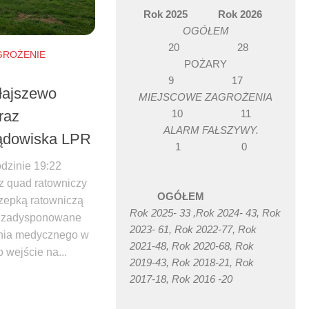
Rok 2025 Rok 2026
OGÓŁEM
20 28
GROŻENIE
POŻARY
9 17
łajszewo
MIEJSCOWE ZAGROŻENIA
10 11
raz
ALARM FAŁSZYWY.
lądowiska LPR
1 0
dzinie 19:22
z quad ratowniczy
OGÓŁEM
zepką ratowniczą
Rok 2025- 33 ,Rok 2024- 43, Rok
y zadysponowane
2023- 61, Rok 2022-77, Rok
enia medycznego w
2021-48, Rok 2020-68, Rok
 wejście na...
2019-43, Rok 2018-21, Rok
2017-18, Rok 2016 -20
book
witter