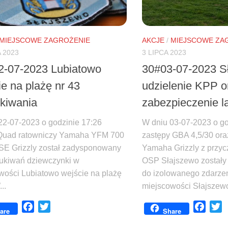
MIEJSCOWE ZAGROŻENIE
AKCJE
/
MIEJSCOWE ZA
A 2023
3 LIPCA 2023
2-07-2023 Lubiatowo
30#03-07-2023 S
ie na plażę nr 43
udzielenie KPP o
kiwania
zabezpieczenie 
22-07-2023 o godzinie 17:26
W dniu 03-07-2023 o go
Quad ratowniczy Yamaha YFM 700
zastępy GBA 4,5/30 ora
SE Grizzly został zadysponowany
Yamaha Grizzly z przyc
ukiwań dziewczynki w
OSP Słajszewo został
wości Lubiatowo wejście na plażę
do izolowanego zdarz
..
miejscowości Słajszewo
Facebook
Twitter
Face
T
are
Share