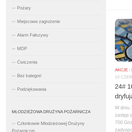
Pożary
Miejscowe zagrożenie
Alarm Fałszywy
MDP
Ćwiczenia
AKCJE
/
Bez kategori
10 CZE
24# 1
Podziękowania
dryfuj
W dniu 
MŁODZIEŻOWA DRUŻYNA POŻARNICZA
zastęp
700 Gri
Członkowie Młodzieżowej Drużyny
zadyspo
Pożarniczej.