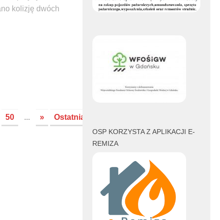
ano kolizję dwóch
book
witter
50
...
»
Ostatnia
OSP KORZYSTA Z APLIKACJI E-
REMIZA