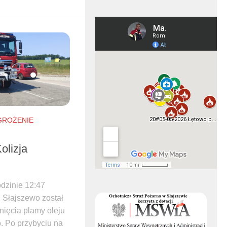
GROŻENIE
olizja
dzinie 12:47
 Słajszewo został
ięcia plamy oleju
. Po przybyciu na