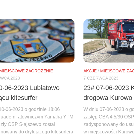
MIEJSCOWE ZAGROŻENIE
AKCJE
/
MIEJSCOWE ZA
RWCA 2023
7 CZERWCA 2023
0-06-2023 Lubiatowo
23# 07-06-2023 K
ącu kitesurfer
drogowa Kurowo
10-06-2023 o godzinie 18:06
W dniu 07-06-2023 o go
 quadem ratowniczym Yamaha YFM
zastęp GBA 4,5/30 OSP
zzly OSP Słajszewo został
zadysponowany do usun
nowany do dryfującego kitesurfera
w miejscowości Kurowo