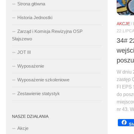
Strona główna
Historia Jednostki
AKCJE
/
22 LIPC
Zarząd i Komisja Rewizyjna OSP
Słajszewo
34# 2
wejśc
JOT III
poszu
Wyposażenie
W dniu 
zastęp 
Wyposażenie szkoleniowe
FI EPS 
Zestawienie statystyk
do posz
miejsco
nr 43. W.
NASZE DZIAŁANIA
Sh
Akcje