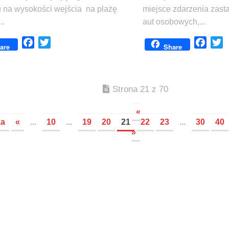
 na wysokości wejścia na plażę
miejsce zdarzenia zast
..
aut osobowych,...
Facebook
Twitter
Face
T
are
Share
Strona 21 z 70
«
za
«
...
10
...
19
20
21
22
23
...
30
40
»